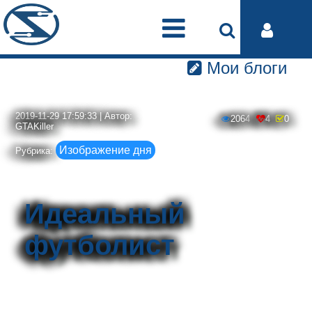
Мои блоги
2019-11-29 17:59:33 | Автор:
2064
4
0
GTAKiller
Изображение дня
Рубрика:
Идеальный
футболист