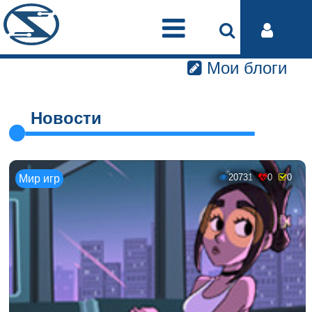
Мои блоги
Новости
20731
0
0
Мир игр