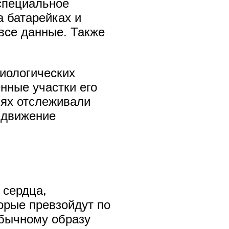
специальное
а батарейках и
 все данные. Также
зиологических
нные участки его
тьях отслеживали
– движение
 сердца,
орые превзойдут по
обычному образу