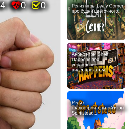
94
0
0
Релиз игры Leafy Corner
про будни цветочного...
Анонс игры Shelf
Happens про
управление
видеопрокатом...
Релиз
градостроительной игры
Spiritstead...