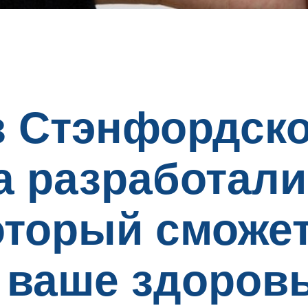
 Стэнфордско
а разработали
оторый сможе
 ваше здоров