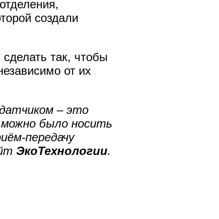
оотделения,
оторой создали
 сделать так, чтобы
независимо от их
 датчиком – это
 можно было носить
иём-передачу
айт
ЭкоТехнологии
.