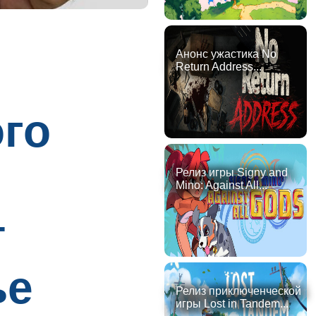
Анонс ужастика No
Return Address...
го
Релиз игры Signy and
Mino: Against All...
т
ье
Релиз приключенческой
игры Lost in Tandem...