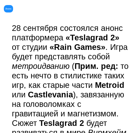
Анонс
28 сентября состоялся анонс
платформера
«Teslagrad 2»
от студии
«Rain Games»
. Игра
будет представлять собой
метроидванию
(
Прим. ред:
то
есть нечто в стилистике таких
игр, как старые части
Metroid
или
Castlevania
), завязанную
на головоломках с
гравитацией и магнетизмом.
Сюжет
Teslagrad 2
будет
развиваться в мире
Вирмхейм
,