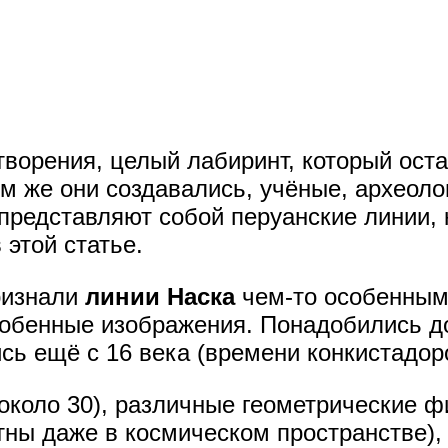
творения, целый лабиринт, который оста
ем же они создавались, учёные, археоло
представляют собой перуанские линии, к
 этой статье.
ризнали
линии Наска
чем-то особенным,
собенные изображения. Понадобились д
сь ещё с 16 века (времени конкистадор
около 30), различные геометрические фи
тны даже в космическом пространстве), 