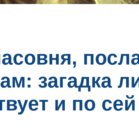
часовня, посл
ам: загадка л
вует и по сей