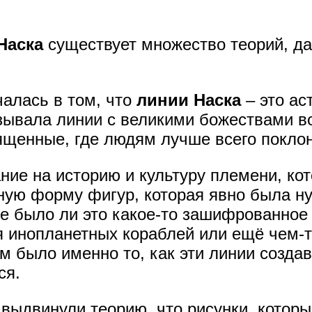
Наска
существует множество теорий, да
чалась в том, что
линии Наска
– это ас
зывала линии с великими божествами во
ященные, где людям лучше всего покло
ие на историю и культуру племени, кот
чную форму фигур, которая явно была ну
же было ли это какое-то зашифрованное
 инопланетных кораблей или ещё чем-то
 было именно то, как эти линии создава
ся.
 выдвинули теорию, что рисунки, котор