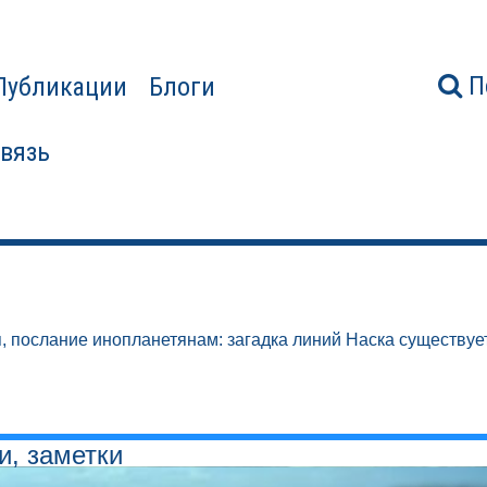
П
Публикации
Блоги
связь
, послание инопланетянам: загадка линий Наска существует
и, заметки