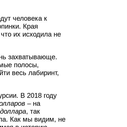
едут человека к
пинки. Края
 что их исходила не
ень захватывающе.
ямые полосы,
йти весь лабиринт,
рсии. В 2018 году
долларов
– на
доллара
, так
а. Как мы видим, не