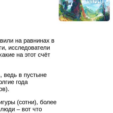
вили на равнинах в
ги, исследователи
акие на этот счёт
 ведь в пустыне
олгие года
ов).
гуры (сотни), более
люди – вот что