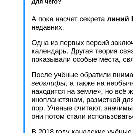
Для чего?
А пока насчет секрета
линий 
недавних.
Одна из первых версий заклю
календарь. Другая теория свя
показывали особые места, св
После учёные обратили вниман
геоглифы
, а также на необы
находится на земле», но всё 
инопланетянам, разметкой для
пор. Ученые считают, значимым
они потом стали использовать
В 2018 году канадские учёные