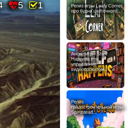
4
5
1
Релиз игры Leafy Corner
про будни цветочного...
Анонс игры Shelf
Happens про
управление
видеопрокатом...
Релиз
градостроительной игры
Spiritstead...