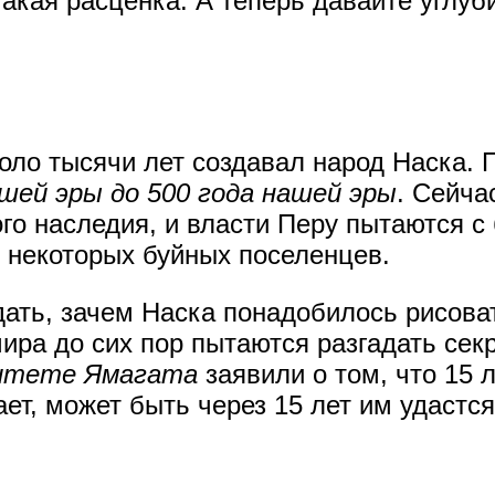
акая расценка. А теперь давайте углуб
коло тысячи лет создавал народ Наска. 
ашей эры до 500 года нашей эры
. Сейч
го наследия, и власти Перу пытаются 
 некоторых буйных поселенцев.
адать, зачем Наска понадобилось рисова
ира до сих пор пытаются разгадать секр
итете Ямагата
заявили о том, что 15 л
нает, может быть через 15 лет им удаст