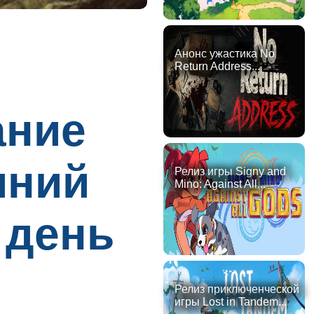
Анонс ужастика No
Return Address...
ание
иний
Релиз игры Signy and
Mino: Against All...
 день
Релиз приключенческой
игры Lost in Tandem...