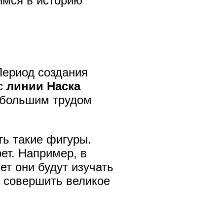
имся в историю
Период создания
ас
линии Наска
с большим трудом
ть такие фигуры.
ет. Например, в
ет они будут изучать
ся совершить великое