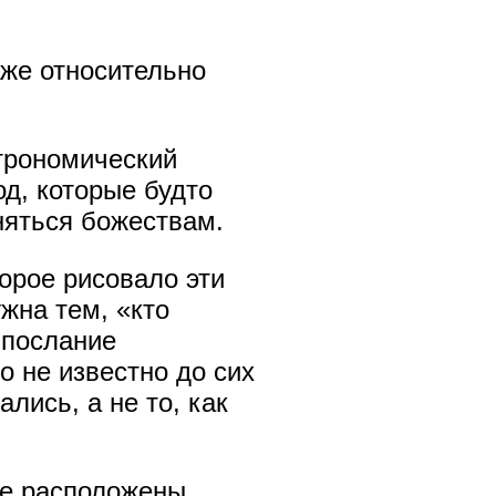
же относительно
трономический
д, которые будто
няться божествам.
орое рисовало эти
жна тем, «кто
 послание
 не известно до сих
лись, а не то, как
ые расположены