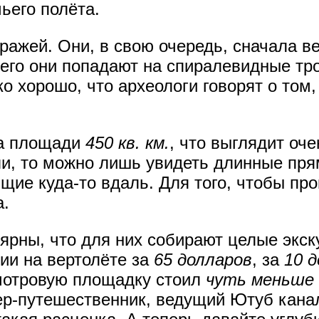
ьего полёта.
ражей. Они, в свою очередь, сначала в
его они попадают на спиралевидные тро
о хорошо, что археологи говорят о том,
а площади
450 кв. км.
, что выглядит оч
ли, то можно лишь увидеть длинные пр
ие куда-то вдаль. Для того, чтобы про
а.
ярны, что для них собирают целые экску
ии на вертолёте за
65 долларов
, за
10 
смотровую площадку стоил
чуть меньше 
р-путешественник, ведущий Ютуб канал