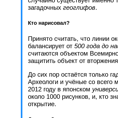
случайно существует именно т
загадочных
геоглифов
.
Кто нарисовал?
Принято считать, что линии о
балансирует от
500 года до н
считаются объектом Всемирно
защитить объект от вторжения
До сих пор остаётся только г
Археологи и учёные со всего м
2012 году в японском
универс
около 1000 рисунков, и, кто з
открытие.