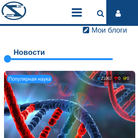
Мои блоги
Новости
21062
0
0
Популярная наука