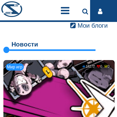
Мои блоги
Новости
18272
0
0
Мир игр