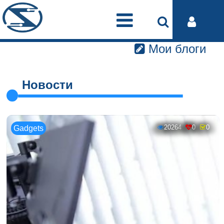
Мои блоги
Новости
20264
0
0
Gadgets