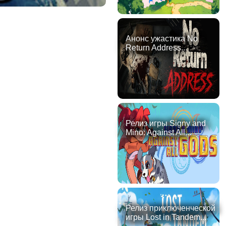
Анонс ужастика No
Return Address...
Релиз игры Signy and
Mino: Against All...
Релиз приключенческой
игры Lost in Tandem...