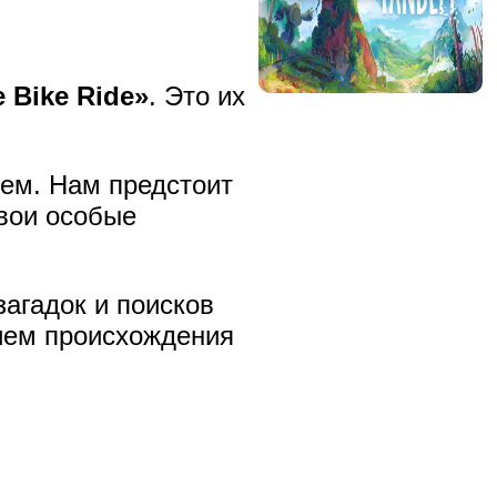
 Bike Ride»
. Это их
ем. Нам предстоит
свои особые
агадок и поисков
ием происхождения