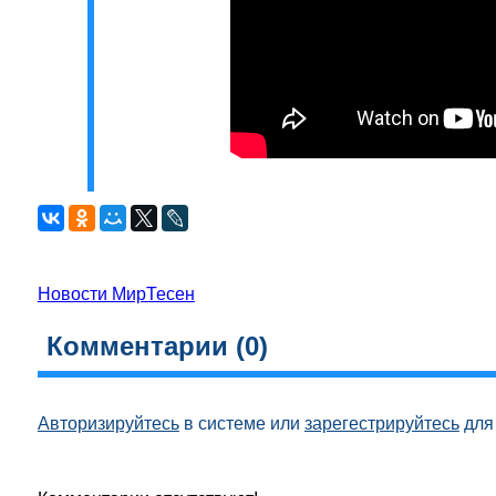
Новости МирТесен
Комментарии (
0
)
Авторизируйтесь
в системе или
зарегестрируйтесь
для 