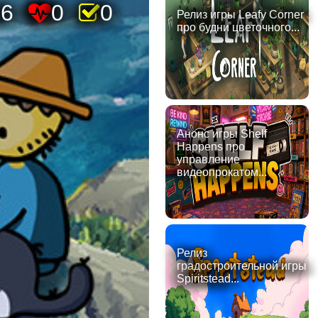
26
0
0
Релиз игры Leafy Corner
про будни цветочного...
Анонс игры Shelf
Happens про
управление
видеопрокатом...
Релиз
градостроительной игры
Spiritstead...