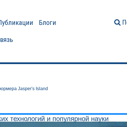
П
Публикации
Блоги
связь
ормера Jasper's Island
ких технологий и популярной науки