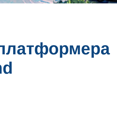
-платформера
nd