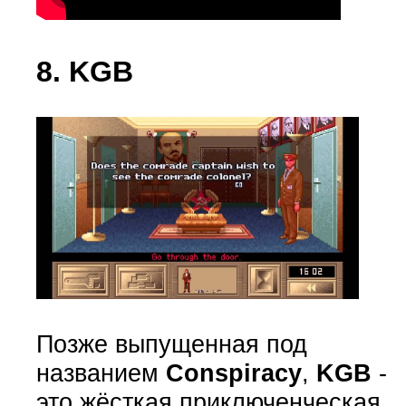
8. KGB
Позже выпущенная под
названием
Conspiracy
,
KGB
-
это жёсткая приключенческая