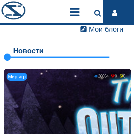
Мои блоги
Новости
20064
0
0
Мир игр