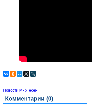
Новости МирТесен
Комментарии (
0
)