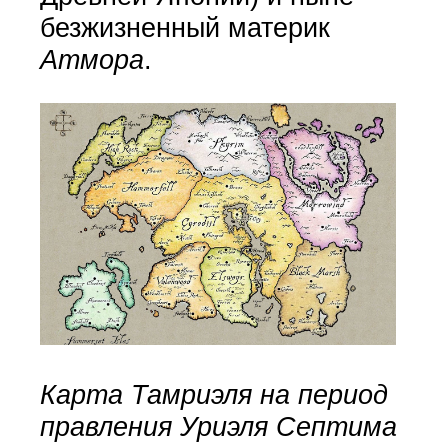
безжизненный материк
Атмора
.
Карта Тамриэля на период
правления Уриэля Септима