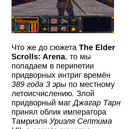
Что же до сюжета
The Elder
Scrolls: Arena
, то мы
попадаем в перипетии
придворных интриг времён
389 года 3 эры
по местному
летоисчислению. Злой
придворный маг
Джагар Тарн
принял облик императора
Тамриэля
Уриэля Септима