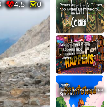
8
4.5
0
Релиз игры Leafy Corner
про будни цветочного...
Анонс игры Shelf
Happens про
управление
видеопрокатом...
Релиз
градостроительной игры
Spiritstead...