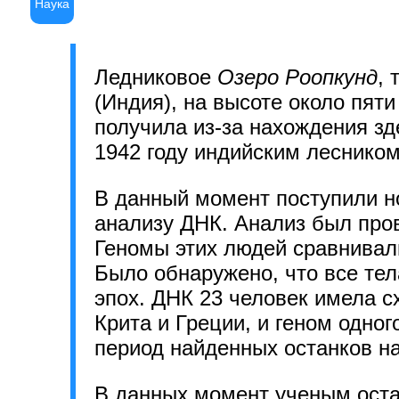
Наука
Ледниковое
Озеро Роопкунд
,
(Индия), на высоте около пят
получила из-за нахождения зд
1942 году индийским леснико
В данный момент поступили н
анализу ДНК. Анализ был пров
Геномы этих людей сравнивал
Было обнаружено, что все тел
эпох. ДНК 23 человек имела 
Крита и Греции, и геном одно
период найденных останков на
В данных момент ученым остае