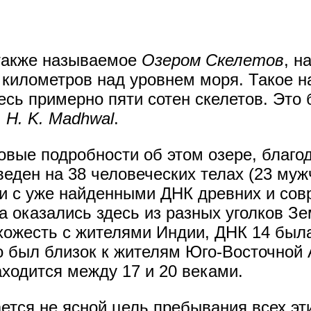
 также называемое
Озером Скелетов
, н
и километров над уровнем моря. Такое 
есь примерно пяти сотен скелетов. Это
м
H. K. Madhwal
.
овые подробности об этом озере, благо
еден на 38 человеческих телах (23 муж
и с уже найденными ДНК древних и со
а оказались здесь из разных уголков Зе
схожесть с жителями Индии, ДНК 14 был
го был близок к жителям Юго-Восточной
ходится между 17 и 20 веками.
тся не ясной цель пребывания всех эти