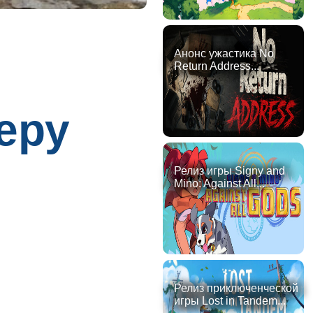
Анонс ужастика No
Return Address...
еру
Релиз игры Signy and
Mino: Against All...
Релиз приключенческой
игры Lost in Tandem...