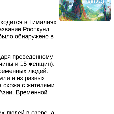
аходится в Гималаях
название Роопкунд
 было обнаружено в
даря проведенному
чины и 15 женщин).
временных людей.
мли и из разных
а схожа с жителями
 Азии. Временной
х людей в озере, а