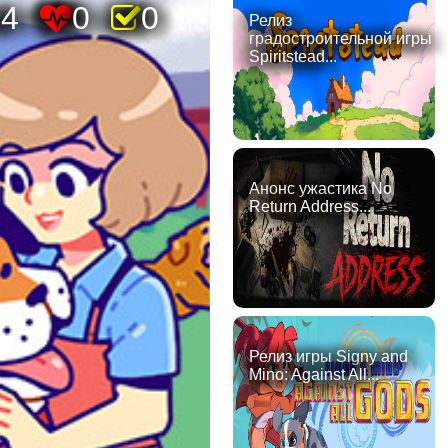
04
0
0
Релиз
градостроительной игры
Spiritstead...
Анонс ужастика No
Return Address...
Релиз игры Signy and
Mino: Against All...