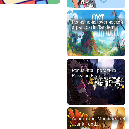
Релиз приключенческой
игры Lost in Tandem...
!
Релиз игры-рогалика
Pass the Fear...
Анонс игры Mumbai Chef
- Junk Food...