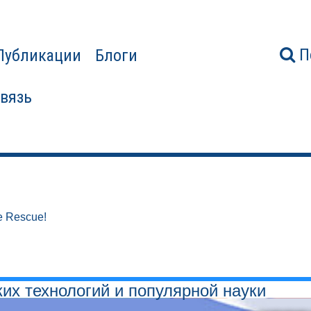
П
Публикации
Блоги
связь
e Rescue!
ких технологий и популярной науки