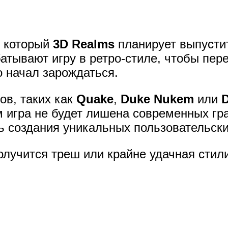
р который
3D Realms
планирует выпустит
тывают игру в ретро-стиле, чтобы пере
о начал зарождаться.
ов, таких как
Quake
,
Duke Nukem
или
м игра не будет лишена современных г
ть создания уникальных пользовательск
лучится треш или крайне удачная стил