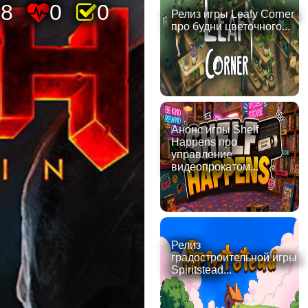
08
0
0
Релиз игры Leafy Corner
про будни цветочного...
Анонс игры Shelf
Happens про
управление
видеопрокатом...
Релиз
градостроительной игры
Spiritstead...