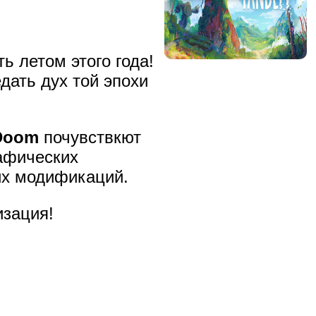
ь летом этого года!
дать дух той эпохи
Doom
почувствкют
рафических
их модификаций.
изация!