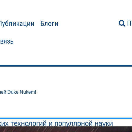
П
Публикации
Блоги
связь
лей Duke Nukem!
ких технологий и популярной науки