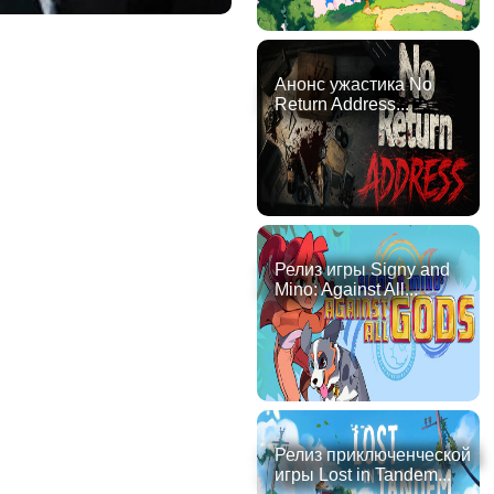
Анонс ужастика No
Return Address...
Релиз игры Signy and
Mino: Against All...
Релиз приключенческой
игры Lost in Tandem...