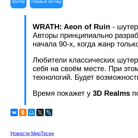
Шутер
Первый взгляд
WRATH: Aeon of Ruin
- шуте
Авторы принципиально разраба
начала 90-х, когда жанр тольк
Любители классических шутер
себя на своём месте. При это
технологий. Будет возможнос
Время покажет у
3D Realms
по
Новости МирТесен