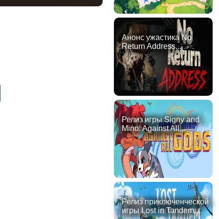
Анонс ужастика No
Return Address...
й
Релиз игры Signy and
Mino: Against All...
Релиз приключенческой
игры Lost in Tandem...