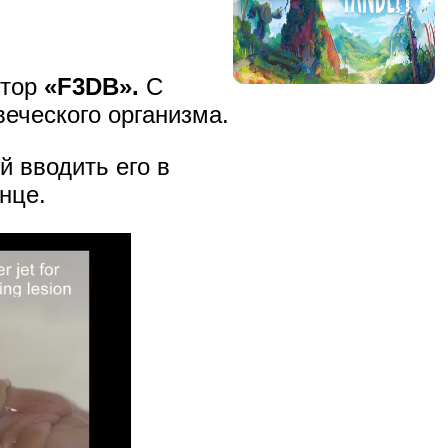
ятор
«F3DB».
С
еческого организма.
й вводить его в
нце.