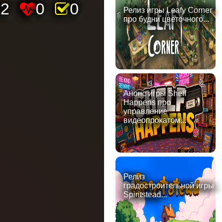
42
0
0
Релиз игры Leafy Corner
про будни цветочного...
Анонс игры Shelf
Happens про
управление
видеопрокатом...
Релиз
градостроительной игры
Spiritstead...