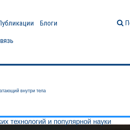
П
Публикации
Блоги
связь
чатающий внутри тела
ких технологий и популярной науки