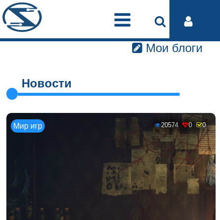
Мои блоги
Новости
20574
0
0
Мир игр