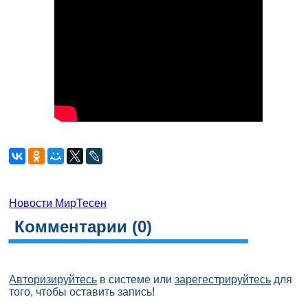
Новости МирТесен
Комментарии (
0
)
Авторизируйтесь
в системе или
зарегестрируйтесь
для
того, чтобы оставить запись!