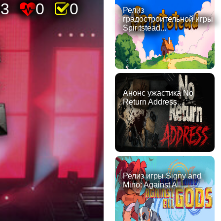
93
0
0
Релиз
градостроительной игры
Spiritstead...
Анонс ужастика No
Return Address...
Релиз игры Signy and
Mino: Against All...