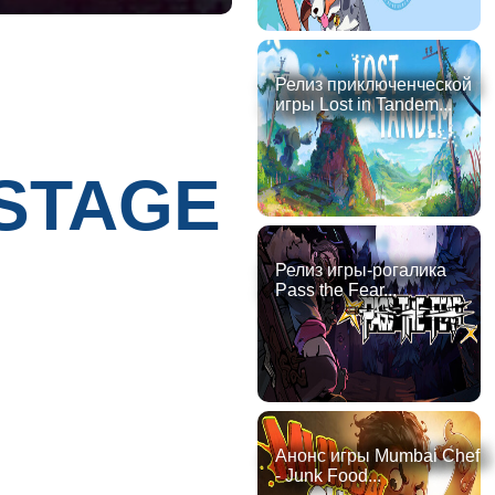
Релиз приключенческой
игры Lost in Tandem...
 STAGE
Релиз игры-рогалика
Pass the Fear...
Анонс игры Mumbai Chef
- Junk Food...