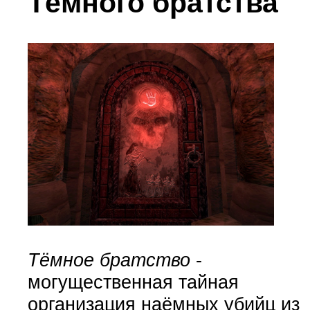
Тёмного братства
Тёмное братство
-
могущественная тайная
организация наёмных убийц из