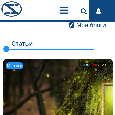
Мои блоги
Статьи
920
5
0
Мир игр