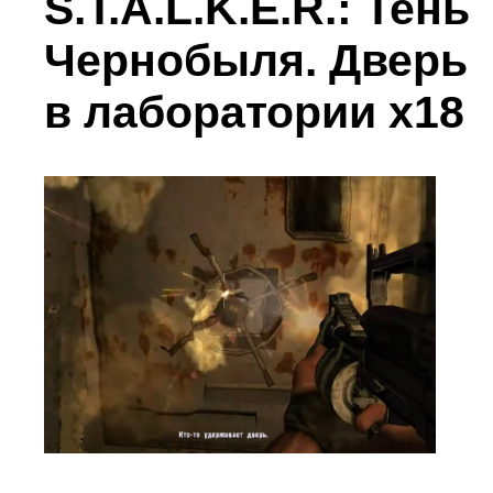
S.T.A.L.K.E.R.: Тень
Чернобыля. Дверь
в лаборатории х18