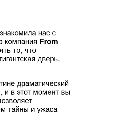
ознакомила нас с
ор компания
From
ть то, что
гигантская дверь,
истине драматический
 и в этот момент вы
позволяет
м тайны и ужаса