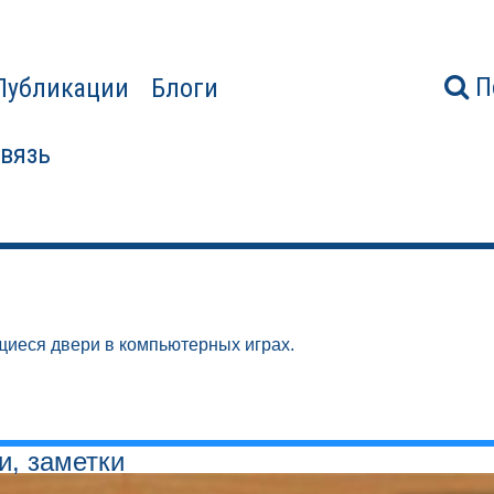
П
Публикации
Блоги
связь
еся двери в компьютерных играх.
и, заметки