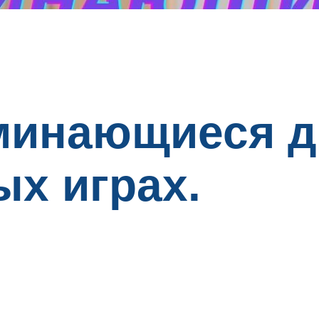
минающиеся д
х играх.