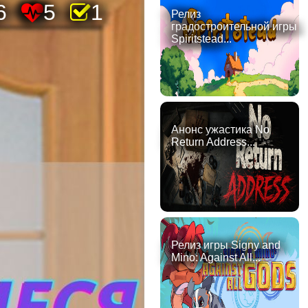
6
5
1
Релиз
градостроительной игры
Spiritstead...
Анонс ужастика No
Return Address...
Релиз игры Signy and
Mino: Against All...