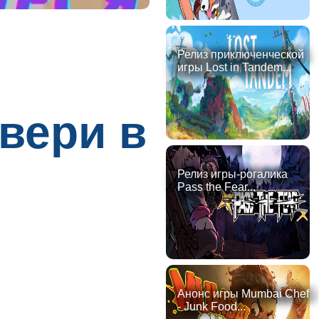
Релиз приключенческой
игры Lost in Tandem...
вери в
Релиз игры-рогалика
Pass the Fear...
Анонс игры Mumbai Chef
- Junk Food...