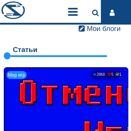
Мои блоги
Статьи
2868
5
1
Мир игр