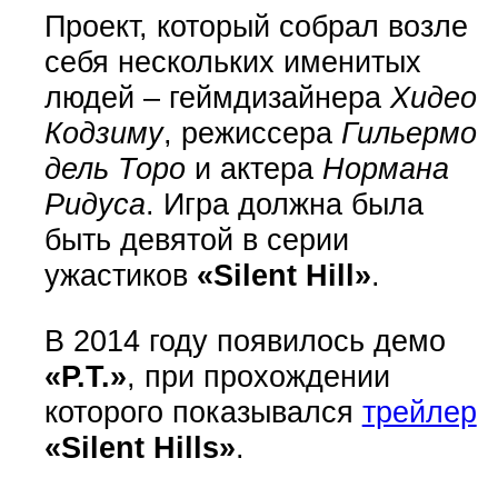
Проект, который собрал возле
себя нескольких именитых
людей – геймдизайнера
Хидео
Кодзиму
, режиссера
Гильермо
дель Торо
и актера
Нормана
Ридуса
. Игра должна была
быть девятой в серии
ужастиков
«Silent Hill»
.
В 2014 году появилось демо
«P.T.»
, при прохождении
которого показывался
трейлер
«Silent Hills»
.