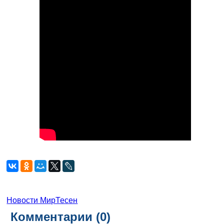
Новости МирТесен
Комментарии (
0
)