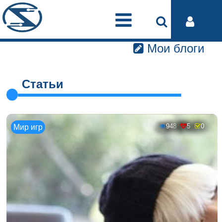
Мои блоги
Статьи
948
5
0
Мир игр