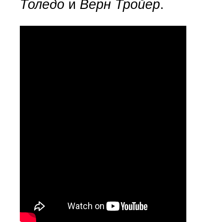
Толедо
и
Верн Тройер
.