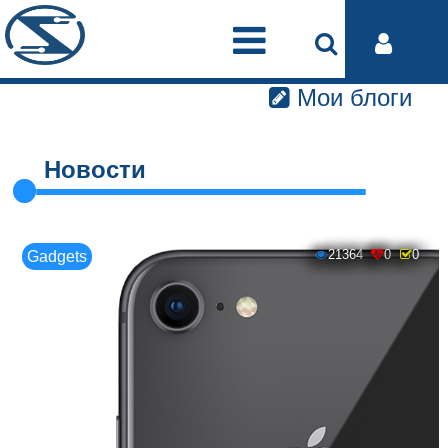
Мои блоги
Новости
21364
0
0
Gadgets