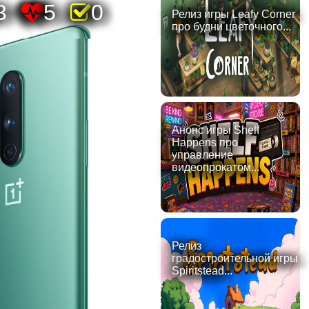
3
5
0
Релиз игры Leafy Corner
про будни цветочного...
Анонс игры Shelf
Happens про
управление
видеопрокатом...
Релиз
градостроительной игры
Spiritstead...