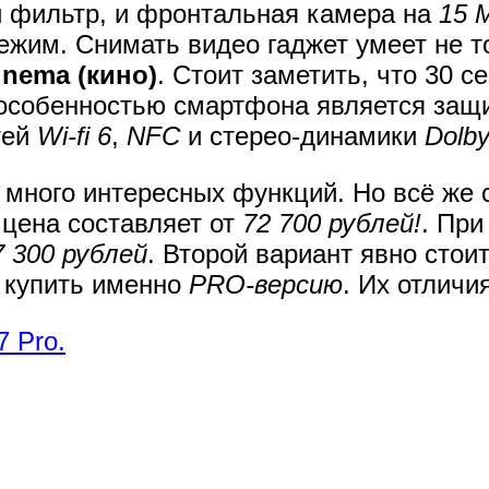
й фильтр, и фронтальная камера на
15 
ежим. Снимать видео гаджет умеет не т
inema (кино)
. Стоит заметить, что 30 с
особенностью смартфона является защи
тей
Wi-fi 6
,
NFC
и стерео-динамики
Dolb
 много интересных функций. Но всё же 
 цена составляет от
72 700 рублей!
. При
7 300 рублей
. Второй вариант явно стоит
е купить именно
PRO-версию
. Их отличи
7 Pro.