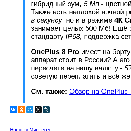
гибридный зум,
5 Мп
- цветно
Также есть неплохой ночной р
в секунду
, но и в режиме
4К C
занимает целых 500 Мб! Ещё 
стандарту
IP68
, поддержка се
OnePlus 8 Pro
имеет на борту
аппарат стоит в России? А его
пересчёте на нашу валюту -
5
советую переплатить и всё-ж
См. также:
Обзор на OnePlus 
Новости МирТесен