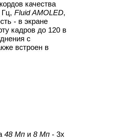
кордов качества
 Гц,
Fluid AMOLED
,
сть - в экране
ту кадров до 120 в
уднения с
кже встроен в
а
48 Мп
и
8 Мп
- 3х