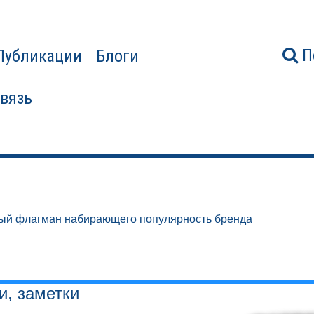
П
Публикации
Блоги
связь
овый флагман набирающего популярность бренда
и, заметки