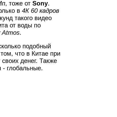
Мп
, тоже от
Sony
.
олько в
4К 60 кадров
екунд такого видео
та от воды по
y Atmos
.
сколько подобный
 том, что в Китае при
 своих денег. Также
я - глобальные.