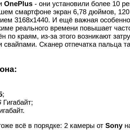
ли
OnePlus
- они установили более 10 ре
ашем смартфоне экран 6,78 дюймов, 120
ением 3168х1440. И ещё важная особенно
жиме реального времени повышает часто
н по краям, из-за этого возникают затр
 свайпами. Сканер отпечатка пальца та
она:
5
;
6
Гигабайт;
игабайт.
оже всё в порядке: 2 камеры от
Sony
н