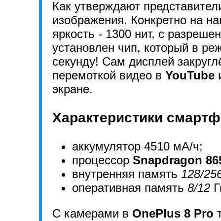
Как утверждают представите
изображения. Конкретно на н
яркость - 1300 нит, с разреш
установлен чип, который в ре
секунду! Сам дисплей закруглё
перемоткой видео в
YouTube
и
экране.
Характеристики смартф
аккумулятор 4510 мА/ч;
процессор
Snapdragon 86
внутренняя память
128/25
оперативная память
8/12
Г
С камерами в
OnePlus 8 Pro
т