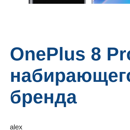
OnePlus 8 P
набирающег
бренда
alex