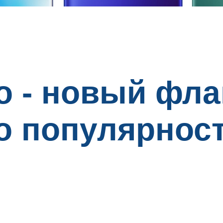
ro - новый фл
о популярнос