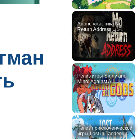
Анонс ужастика No
Return Address...
агман
ть
Релиз игры Signy and
Mino: Against All...
Релиз приключенческой
игры Lost in Tandem...