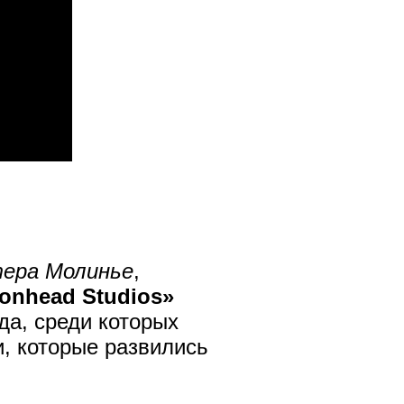
ера Молинье
,
ionhead Studios»
ода, среди которых
и, которые развились