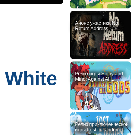
Анонс ужастика No
Return Address...
 White
Релиз игры Signy and
Mino: Against All...
Релиз приключенческой
игры Lost in Tandem...