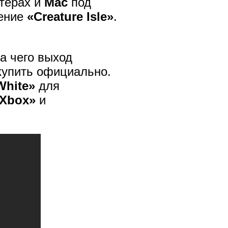
терах и
Mac
под
ение
«Creature Isle»
.
а чего выход
 купить официально.
White»
для
«Xbox»
и