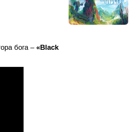
ора бога –
«Black