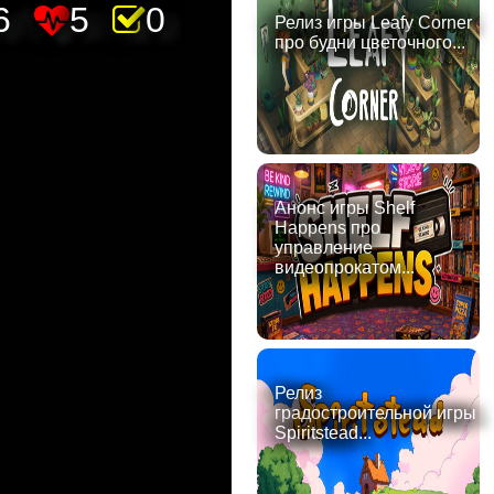
6
5
0
Релиз игры Leafy Corner
про будни цветочного...
Анонс игры Shelf
Happens про
управление
видеопрокатом...
Релиз
градостроительной игры
Spiritstead...