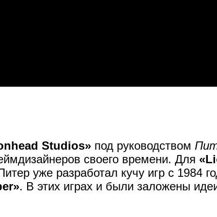
onhead Studios»
под руководством
Пит
геймдизайнеров своего времени. Для
«L
Питер уже разработал кучу игр с 1984 г
er»
. В этих играх и были заложены иде