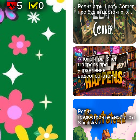
8
5
0
Релиз игры Leafy Corner
про будни цветочного...
Анонс игры Shelf
Happens про
управление
видеопрокатом...
Релиз
градостроительной игры
Spiritstead...