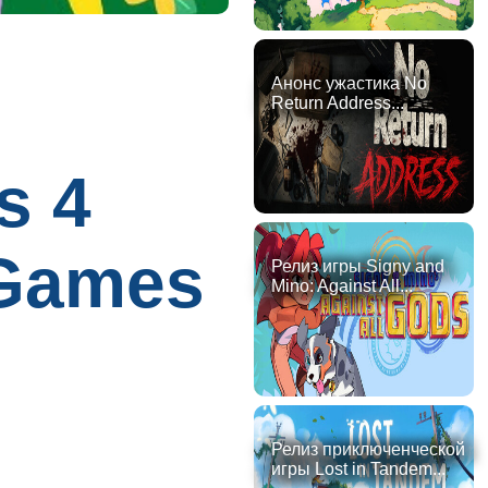
Анонс ужастика No
Return Address...
s 4
 Games
Релиз игры Signy and
Mino: Against All...
Релиз приключенческой
игры Lost in Tandem...