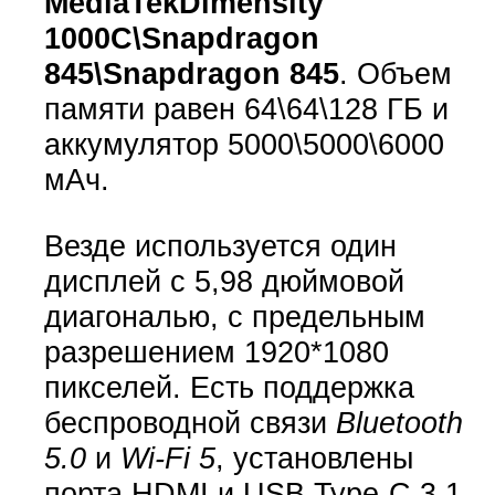
MediaTekDimensity
1000C\Snapdragon
845\Snapdragon 845
. Объем
памяти равен 64\64\128 ГБ и
аккумулятор 5000\5000\6000
мАч.
Везде используется один
дисплей с 5,98 дюймовой
диагональю, с предельным
разрешением 1920*1080
пикселей. Есть поддержка
беспроводной связи
Bluetooth
5.0
и
Wi-Fi 5
, установлены
порта HDMI и USB Type-C 3.1.