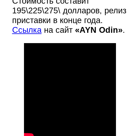
Стоимость составит
195\225\275\ долларов, релиз
приставки в конце года.
Ссылка
на сайт
«AYN Odin»
.