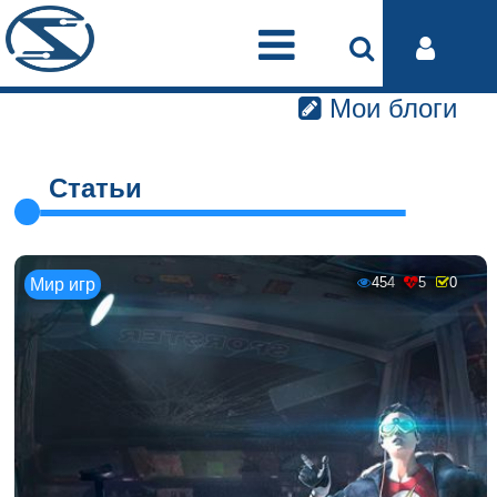
Мои блоги
Статьи
454
5
0
Мир игр