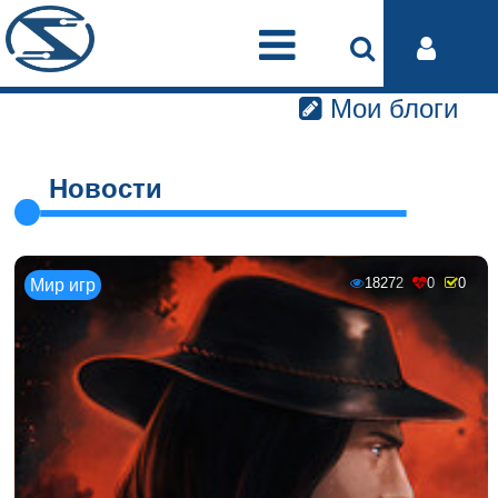
Мои блоги
Новости
18272
0
0
Мир игр