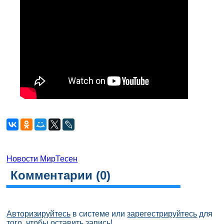
Новости МирТесен
Комментарии (
0
)
Авторизируйтесь
в системе или
зарегестрируйтесь
для
того, чтобы оставить запись!