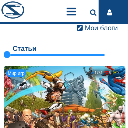
Мои блоги
Статьи
1751
5
0
Мир игр