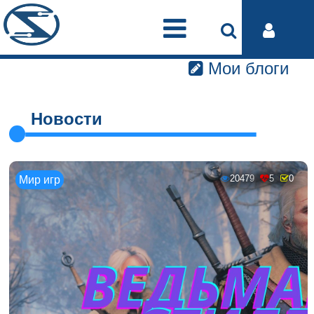
Мои блоги
Новости
20479
5
0
Мир игр