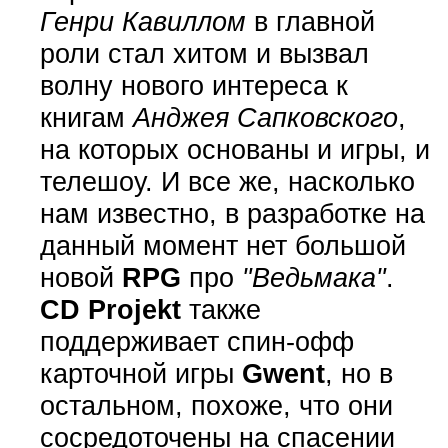
Генри Кавиллом
в главной
роли стал хитом и вызвал
волну нового интереса к
книгам
Анджея Сапковского
,
на которых основаны и игры, и
телешоу. И все же, насколько
нам известно, в разработке на
данный момент нет большой
новой
RPG
про
"Ведьмака"
.
CD Projekt
также
поддерживает спин-офф
карточной игры
Gwent
, но в
остальном, похоже, что они
сосредоточены на спасении