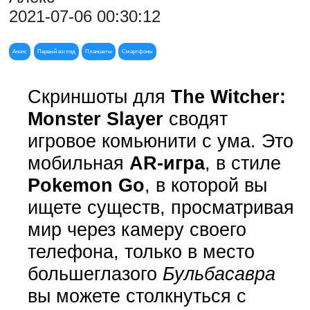
2021-07-06 00:30:12
Анонс
Первый взгляд
Планшеты
Смартфоны
Скриншоты для
The Witcher:
Monster Slayer
сводят
игровое комьюнити с ума. Это
мобильная
AR-игра
, в стиле
Pokemon Go
, в которой вы
ищете существ, просматривая
мир через камеру своего
телефона, только в место
большеглазого
Бульбасавра
вы можете столкнуться с