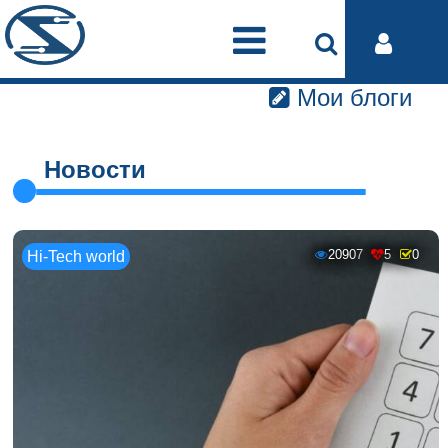
Мои блоги
Новости
20907
5
0
Hi-Tech world