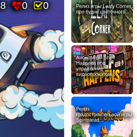
28
0
0
Релиз игры Leafy Corner
про будни цветочного...
Анонс игры Shelf
Happens про
управление
видеопрокатом...
Релиз
градостроительной игры
Spiritstead...