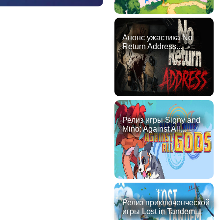
Анонс ужастика No
Return Address...
Релиз игры Signy and
Mino: Against All...
Релиз приключенческой
игры Lost in Tandem...