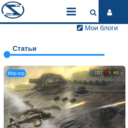
Мои блоги
Статьи
2217
5
0
Мир игр