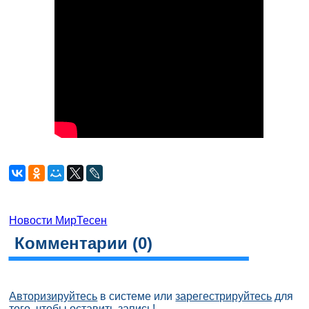
Новости МирТесен
Комментарии (
0
)
Авторизируйтесь
в системе или
зарегестрируйтесь
для
того, чтобы оставить запись!