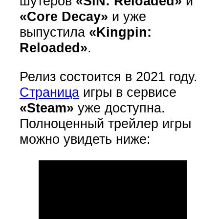
шутеров
«SiN: Reloaded»
и
«Core Decay»
и уже
выпустила
«Kingpin:
Reloaded»
.
Релиз состоится в 2021 году.
Страница
игры в сервисе
«Steam»
уже доступна.
Полноценный трейлер игры
можно увидеть ниже: