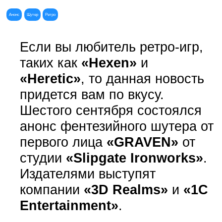
Анонс
Шутер
Ретро
Если вы любитель ретро-игр,
таких как
«Hexen»
и
«Heretic»
, то данная новость
придется вам по вкусу.
Шестого сентября состоялся
анонс фентезийного шутера от
первого лица
«GRAVEN»
от
студии
«Slipgate Ironworks»
.
Издателями выступят
компании
«3D Realms»
и
«1C
Entertainment»
.