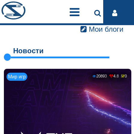
Мои блоги
Новости
20893
4.8
0
Мир игр