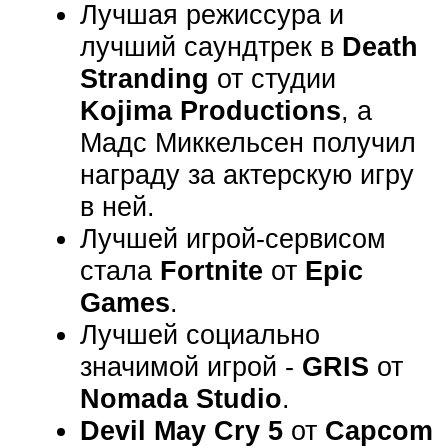
Лучшая режиссура и
лучший саундтрек в
Death
Stranding
от студии
Kojima Productions
, а
Мадс Миккельсен получил
награду за актерскую игру
в ней.
Лучшей игрой-сервисом
стала
Fortnite
от
Epic
Games
.
Лучшей социально
значимой игрой -
GRIS
от
Nomada Studio
.
Devil May Cry 5
от
Capcom