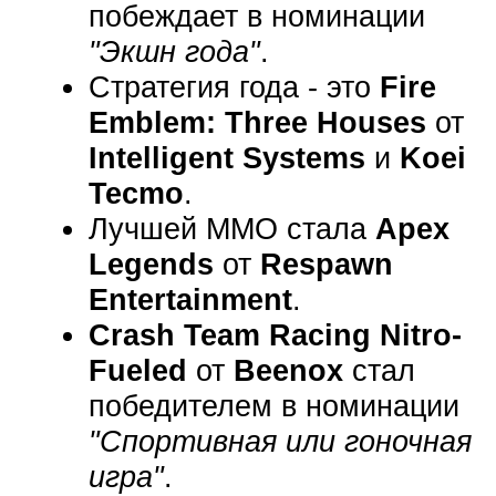
побеждает в номинации
"Экшн года"
.
Стратегия года - это
Fire
Emblem: Three Houses
от
Intelligent Systems
и
Koei
Tecmo
.
Лучшей ММО стала
Apex
Legends
от
Respawn
Entertainment
.
Crash Team Racing Nitro-
Fueled
от
Beenox
стал
победителем в номинации
"Спортивная или гоночная
игра"
.