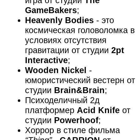
игра от студии
The
GameBakers
;
Heavenly Bodies
- это
космическая головоломка в
условиях отсутствия
гравитации от студии
2pt
Interactive
;
Wooden Nickel
-
юмористический вестерн от
студии
Brain&Brain
;
Психоделичный 2д
платформер
Acid Knife
от
студии
Powerhoof
;
Хоррор в стиле фильма