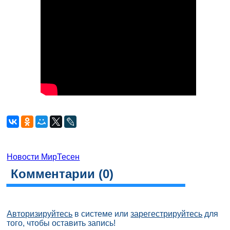
Новости МирТесен
Комментарии (
0
)
Авторизируйтесь
в системе или
зарегестрируйтесь
для
того, чтобы оставить запись!