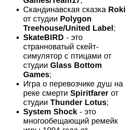
Games/Team17
;
Скандинавская сказка
Roki
от студии
Polygon
Treehouse/United Label
;
SkateBIRD
- это
странноватый скейт-
симулятор с птицами от
студии
Glass Bottom
Games
;
Игра о перевозчике душ на
реке смерти
Spiritfarer
от
студии
Thunder Lotus
;
System Shock
- это
многообещающий ремейк