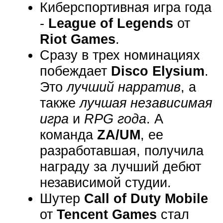
Киберспортивная игра года
-
League of Legends
от
Riot Games
.
Сразу в трех номинациях
побеждает
Disco Elysium
.
Это
лучший нарратив
, а
также
лучшая независимая
игра
и
RPG года
. А
команда
ZA/UM
, ее
разработавшая, получила
награду за лучший дебют
независимой студии.
Шутер
Call of Duty Mobile
от
Tencent Games
стал