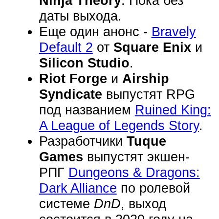
Ninja Theory
. Пока без
даты выхода.
Еще один анонс -
Bravely
Default 2
от
Square Enix
и
Silicon Studio
.
Riot Forge
и
Airship
Syndicate
выпустят RPG
под названием
Ruined King:
A League of Legends Story
.
Разработчики
Tuque
Games
выпустят экшен-
РПГ
Dungeons & Dragons:
Dark Alliance
по ролевой
системе
DnD
, выход