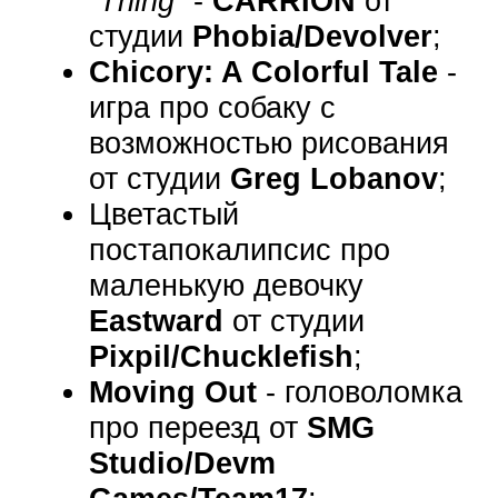
“Thing”
-
CARRION
от
студии
Phobia/Devolver
;
Chicory: A Colorful Tale
-
игра про собаку с
возможностью рисования
от студии
Greg Lobanov
;
Цветастый
постапокалипсис про
маленькую девочку
Eastward
от студии
Pixpil/Chucklefish
;
Moving Out
- головоломка
про переезд от
SMG
Studio/Devm