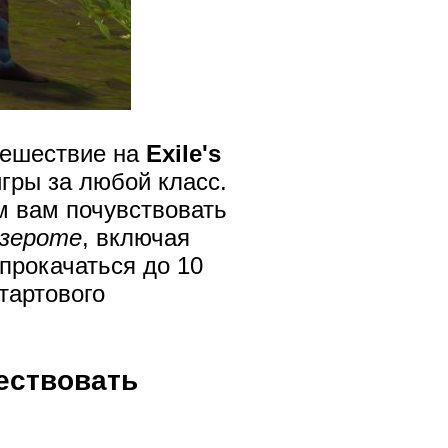
тешествие на
Exile's
гры за любой класс.
м вам почувствовать
зероте
, включая
прокачаться до 10
тартового
ествовать