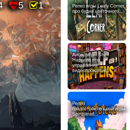
4
5
1
Релиз игры Leafy Corner
про будни цветочного...
Анонс игры Shelf
Happens про
управление
видеопрокатом...
Релиз
градостроительной игры
Spiritstead...