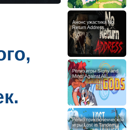
Анонс ужастика No
Return Address...
ого,
Релиз игры Signy and
Mino: Against All...
к.
Релиз приключенческой
игры Lost in Tandem...