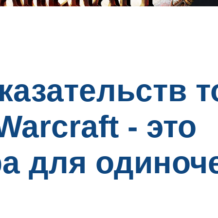
казательств т
Warcraft - это
а для одиноче