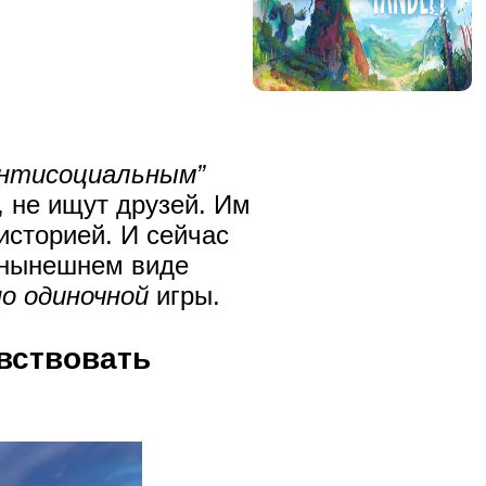
антисоциальным”
, не ищут друзей. Им
историей. И сейчас
нынешнем виде
о одиночной
игры.
вствовать