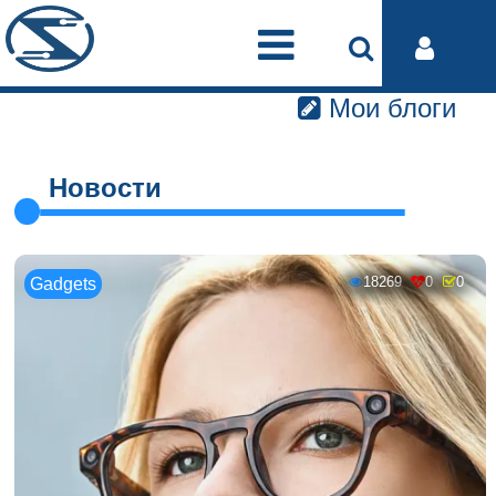
Мои блоги
Новости
18269
0
0
Gadgets