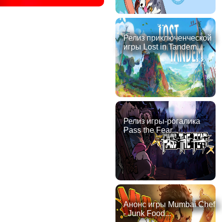
Релиз приключенческой
игры Lost in Tandem...
Релиз игры-рогалика
Pass the Fear...
Анонс игры Mumbai Chef
- Junk Food...