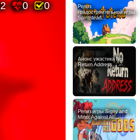
32
0
0
Релиз
градостроительной игры
Spiritstead...
Анонс ужастика No
Return Address...
Релиз игры Signy and
Mino: Against All...