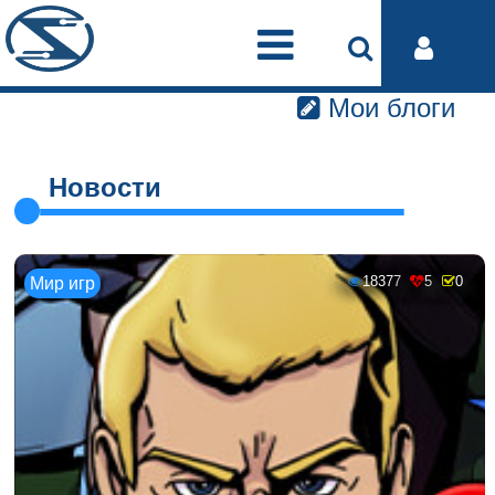
Мои блоги
Новости
18377
5
0
Мир игр