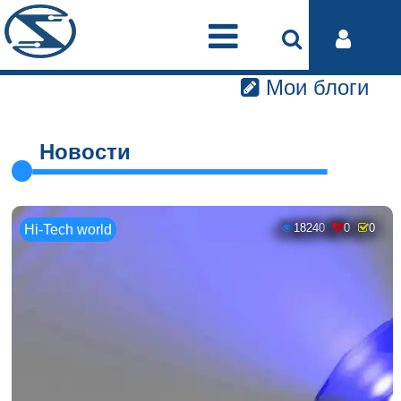
Мои блоги
Новости
18240
0
0
Hi-Tech world