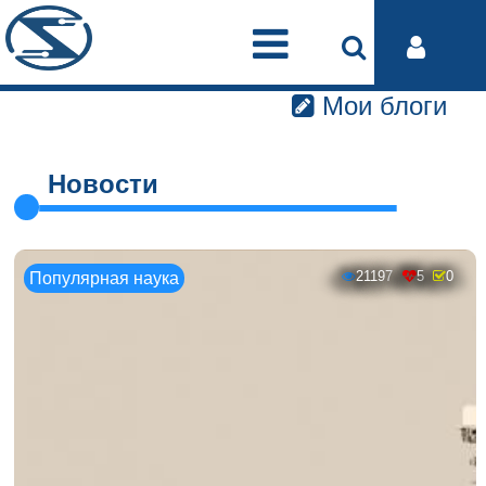
Мои блоги
Новости
21197
5
0
Популярная наука