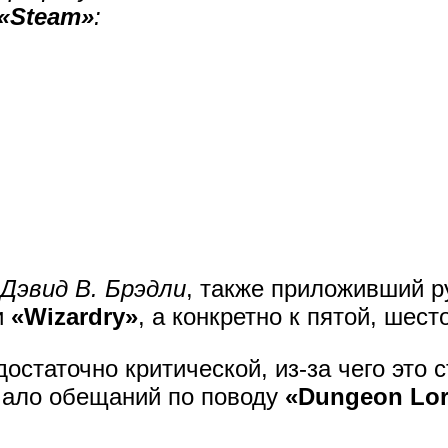
«Steam»
:
Дэвид В. Брэдли
, также приложивший р
и
«Wizardry»
, а конкретно к пятой, шес
остаточно критической, из-за чего это 
мало обещаний по поводу
«Dungeon Lo