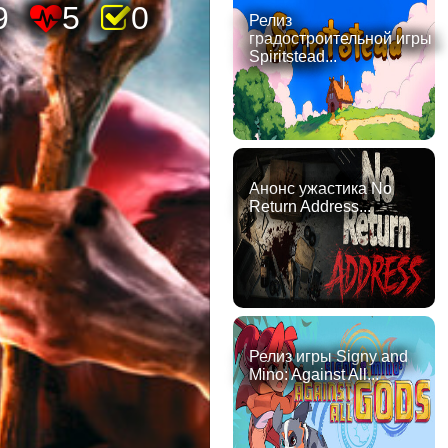
9
5
0
Релиз
градостроительной игры
Spiritstead...
Анонс ужастика No
Return Address...
Релиз игры Signy and
Mino: Against All...