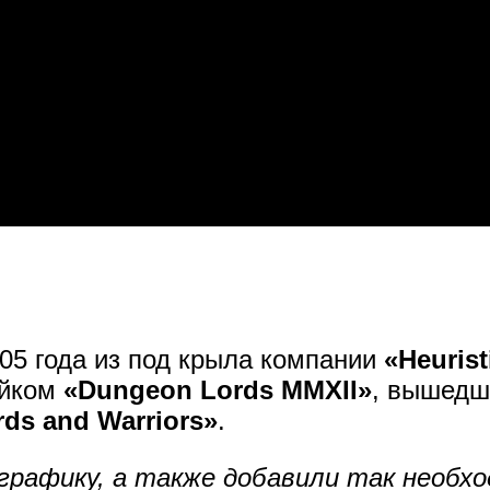
05 года из под крыла компании
«Heurist
ейком
«Dungeon Lords MMXII»
, вышедши
rds and Warriors»
.
графику, а также добавили так необх