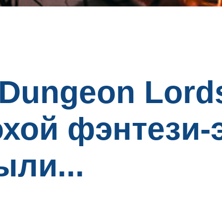
 Dungeon Lord
охой фэнтези-
ли...