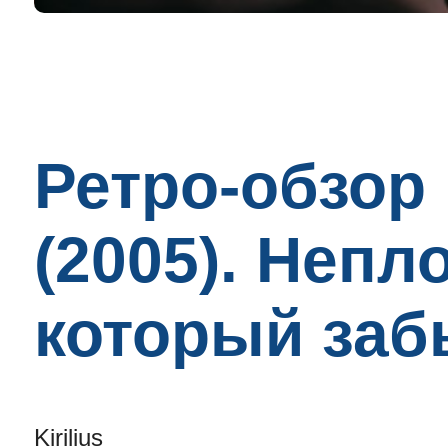
Ретро-обзор
(2005). Непл
который забы
Kirilius