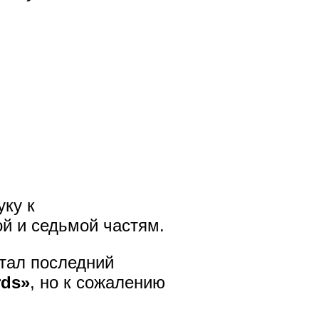
уку к
той и седьмой частям.
стал последний
rds»
, но к сожалению