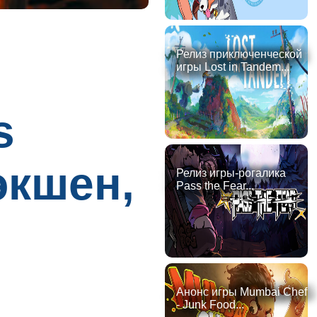
Релиз приключенческой
игры Lost in Tandem...
s
экшен,
Релиз игры-рогалика
Pass the Fear...
Анонс игры Mumbai Chef
- Junk Food...