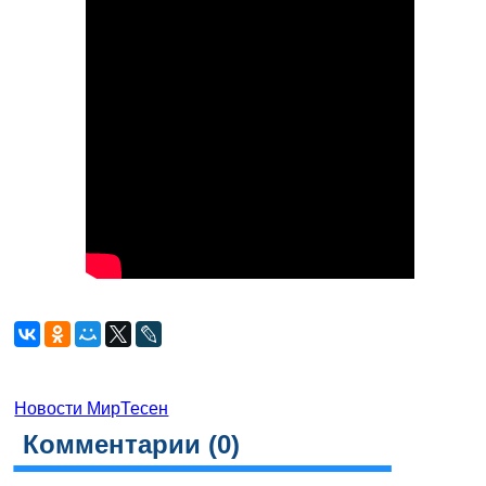
Новости МирТесен
Комментарии (
0
)