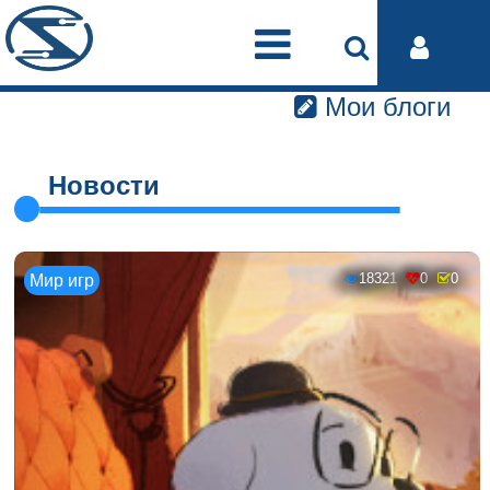
Мои блоги
Новости
18321
0
0
Мир игр