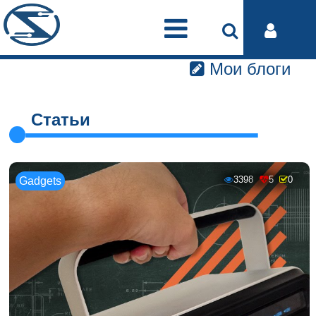
Мои блоги
Статьи
3398
5
0
Gadgets