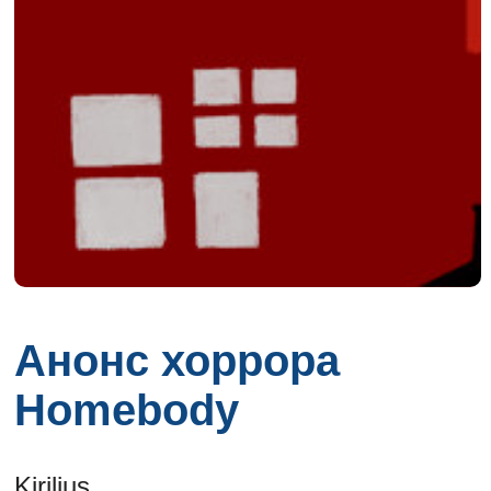
Анонс хоррора
Homebody
Kirilius