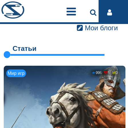
Мои блоги
Статьи
996
5
0
Мир игр