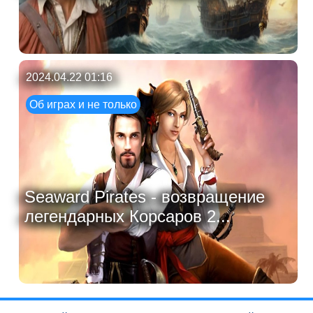
2024.04.22 01:16
Об играх и не только
Seaward Pirates - возвращение
легендарных Корсаров 2...