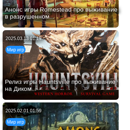
Анонс игры Romestead про выживание
в разрушенном...
2025.03.13 01:19
Мир игр
Релиз игры Hauntsville про выживание
на Диком...
2025.02.01 01:59
Мир игр