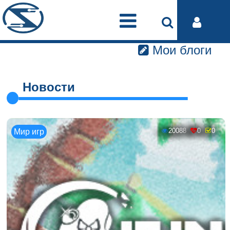
Мои блоги
Новости
20088
0
0
Мир игр